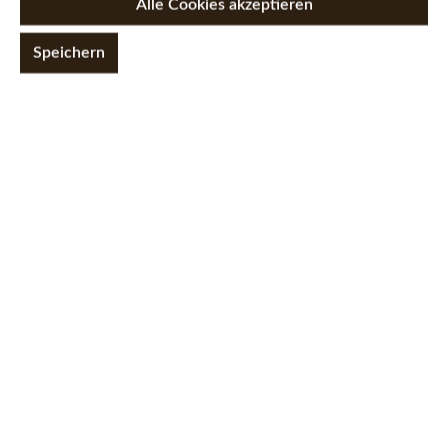
Alle Cookies akzeptieren
doch lieber mit Schokolade
überzogen? Hier werden Sie sicher
Speichern
fündig werden.
Frucht-Mix Printen