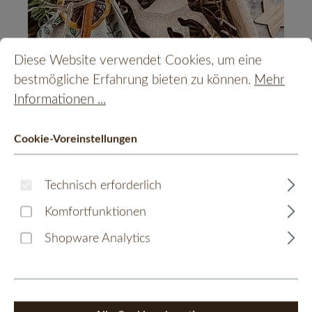
Cookie-Voreinstellungen
Diese Website verwendet Cookies, um eine bestmöglic
Diese Website verwendet Cookies, um eine
bestmögliche Erfahrung bieten zu können.
Mehr
Informationen ...
Cookie-Voreinstellungen
Technisch erforderlich
Monschauer Printen
Komfortfunktionen
Die original Monschauer Printen in
Shopware Analytics
vielen schmackhaften Variationen.
Glasiert in verschiedensten
Geschmacksnoten erhältlich oder mit
Nüssen und Mandeln garniert. Oder