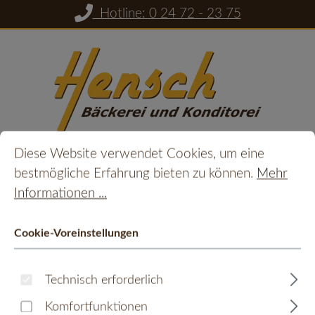
Hotline: 0 24 72 - 23 75
Zum Hauptinhalt springen
Cookie-Voreinstellungen
Diese Website verwendet Cookies, um eine bestmöglic
Diese Website verwendet Cookies, um eine
Du hast 0 Prod
Ware
bestmögliche Erfahrung bieten zu können.
Mehr
Informationen ...
Monschauer Senf -
Cookie-Voreinstellungen
Wildkräuter mit Bärlauch
Technisch erforderlich
Bildergalerie überspringen
Komfortfunktionen