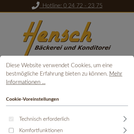
Hotline: 0 24 72 - 23 75
Zum Hauptinhalt springen
Cookie-Voreinstellungen
Diese Website verwendet Cookies, um eine bestmöglic
Diese Website verwendet Cookies, um eine
Du hast 0 Prod
Ware
bestmögliche Erfahrung bieten zu können.
Mehr
Informationen ...
Monschauer Senf -
Cookie-Voreinstellungen
Orange
Technisch erforderlich
Bildergalerie überspringen
Komfortfunktionen