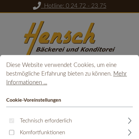
Hotline: 0 24 72 - 23 75
Zum Hauptinhalt springen
Cookie-Voreinstellungen
Diese Website verwendet Cookies, um eine bestmöglic
Diese Website verwendet Cookies, um eine
Du hast 0 Prod
Ware
bestmögliche Erfahrung bieten zu können.
Mehr
Informationen ...
Monschauer Möppchen
Cookie-Voreinstellungen
Bildergalerie überspringen
Technisch erforderlich
Komfortfunktionen