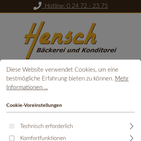
Hotline: 0 24 72 - 23 75
Zum Hauptinhalt springen
Cookie-Voreinstellungen
Diese Website verwendet Cookies, um eine bestmöglic
Diese Website verwendet Cookies, um eine
Du hast 0 Prod
Ware
bestmögliche Erfahrung bieten zu können.
Mehr
Informationen ...
Kräuterprinten Karamell
Cookie-Voreinstellungen
Bildergalerie überspringen
Technisch erforderlich
Komfortfunktionen