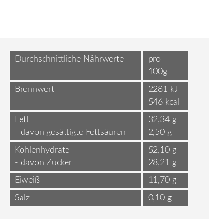
Durchschnittliche Nährwerte
pro
100g
Brennwert
2281 kJ
546 kcal
Fett
32,34 g
- davon gesättigte Fettsäuren
2,50 g
Kohlenhydrate
52,10 g
- davon Zucker
28,21 g
Eiweiß
11,70 g
Salz
0,10 g