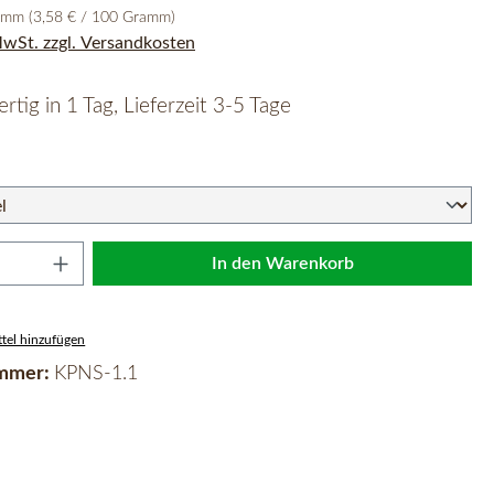
ramm
(3,58 € / 100 Gramm)
 MwSt. zzgl. Versandkosten
rtig in 1 Tag, Lieferzeit 3-5 Tage
wählen
Anzahl: Gib den gewünschten Wert ein oder 
In den Warenkorb
tel hinzufügen
mmer:
KPNS-1.1