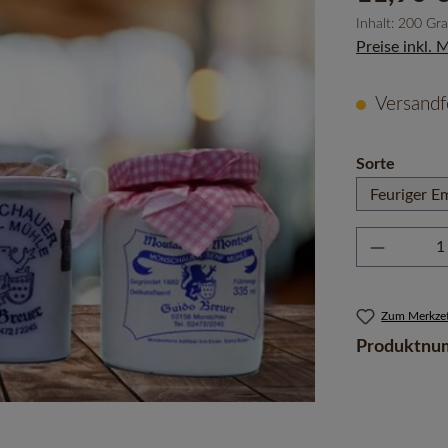
Inhalt:
200 G
Preise inkl.
Versandfe
auswäh
Sorte
Produkt 
Zum Merkzet
Produktnu