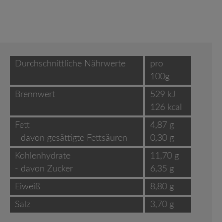
Durchschnittliche Nährwerte
pro
100g
Brennwert
529 kJ
126 kcal
Fett
4,87 g
- davon gesättigte Fettsäuren
0,30 g
Kohlenhydrate
11,70 g
- davon Zucker
6,35 g
Eiweiß
8,80 g
Salz
3,70 g