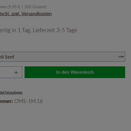
ramm
(5,95 € / 100 Gramm)
 MwSt. zzgl. Versandkosten
rtig in 1 Tag, Lieferzeit 3-5 Tage
len
Anzahl: Gib den gewünschten Wert ein oder 
In den Warenkorb
tel hinzufügen
mmer:
OMS-1M.16