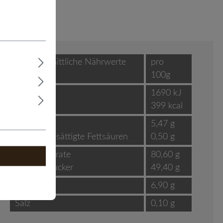
Durchschnittliche Nährwerte
pro
100g
Brennwert
1690 kJ
399 kcal
Fett
5,47 g
- davon gesättigte Fettsäuren
0,50 g
Kohlenhydrate
80,60 g
- davon Zucker
49,40 g
Eiweiß
6,90 g
Salz
0,10 g