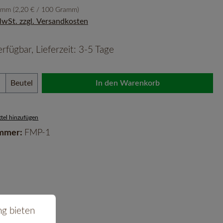
ramm
(2,20 € / 100 Gramm)
 MwSt. zzgl. Versandkosten
rfügbar, Lieferzeit: 3-5 Tage
Anzahl: Gib den gewünschten Wert ein oder 
Beutel
In den Warenkorb
tel hinzufügen
mmer:
FMP-1
bieten zu können.
Mehr Informationen ...
ng bieten